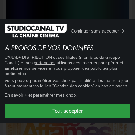
Continuer sans accepter
À PROPOS DE VOS DONNÉES
16:43
CINÉMA
+
CANAL+ DISTRIBUTION et ses filiales (membres du Groupe
EVA
Canal+) et nos
partenaires
utilisons des traceurs pour gérer et
améliorer nos services et vous proposer des publicités plus
pertinentes.
SOIRÉE
Vous pouvez paramétrer vos choix par finalité et les mettre à jour
à tout moment via le lien "Gestion des cookies" en bas de pages.
En savoir + et paramétrer mes choix
Tout accepter