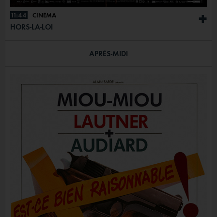
11:44
CINÉMA
+
HORS-LA-LOI
APRÈS-MIDI