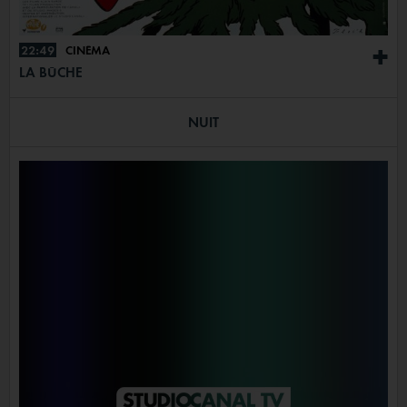
22:49
CINÉMA
+
LA BÛCHE
NUIT