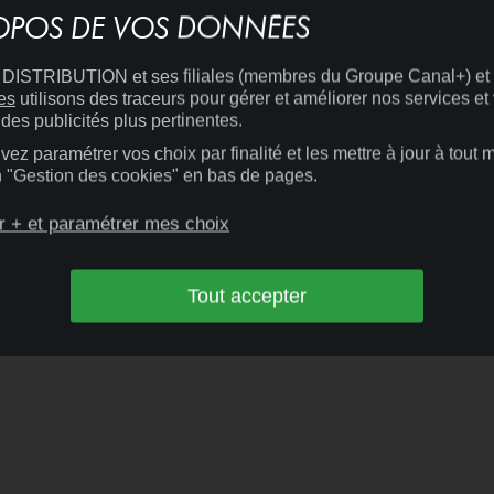
OPOS DE VOS DONNÉES
ISTRIBUTION et ses filiales (membres du Groupe Canal+) et
es
utilisons des traceurs pour gérer et améliorer nos services et
des publicités plus pertinentes.
ez paramétrer vos choix par finalité et les mettre à jour à tout
en "Gestion des cookies" en bas de pages.
HE 09/08 À 20H
LUNDI 10/08 À 20H
MARDI 11/08 
r + et paramétrer mes choix
UDIOCANAL TV
Tout accepter