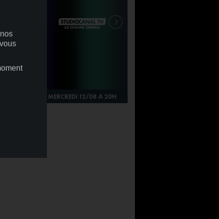
 nos
 vous
 moment
À 20H
MERCREDI 12/08 À 20H
JEUDI 13/08 À 20H