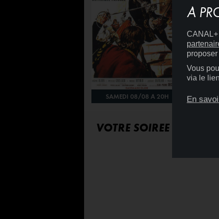
À PR
CANAL+ D
partenair
proposer 
Vous pouv
via le li
VENDREDI 07/08 À 20H
SAMEDI 08/08 À 20H
DIMANC
En savoi
VOTRE SOIRÉE SUR ST