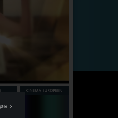
E
CINÉMA EUROPÉEN
SIGNATURE
pter