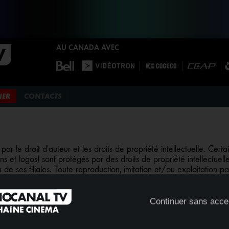
AU CANADA AVEC
NER
CONTACTS
ar le droit d'auteur et les droits de propriété intellectuelle. Cert
ns et logos) sont protégés par des droits de propriété intellectue
s filiales. Toute reproduction, imitation et/ou exploitation par
ite de GROUPE CANAL +, est strictement prohibée.
Continuer sans acce
© 2026 CANAL+ DISTRIBUTION, TOUS DROITS RÉSERVÉS
STUDIOCANAL TV EST DISTRIBUÉE PAR
CANAL+ DISTRIBUTION