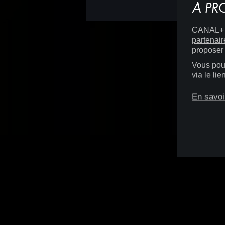
À PR
CANAL+ D
partenair
proposer 
Vous pouv
via le li
En savoi