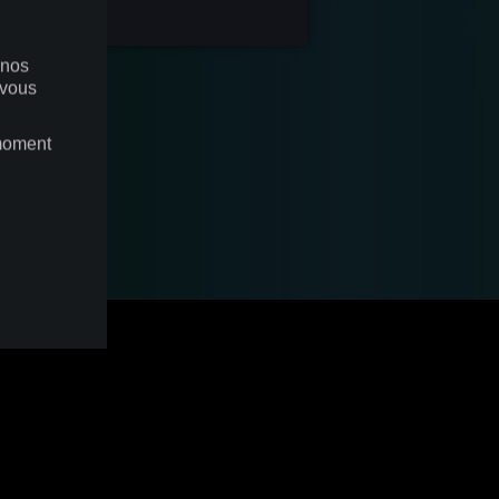
 nos
 vous
 moment