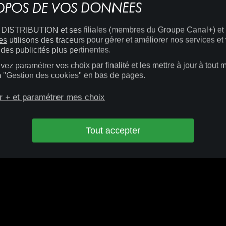
OPOS DE VOS DONNÉES
CONDITIONS D'UTILISATION
.
DÉVELOPPEMENT PAR SITIZY
.
ISTRIBUTION et ses filiales (membres du Groupe Canal+) et
es
utilisons des traceurs pour gérer et améliorer nos services et
des publicités plus pertinentes.
ez paramétrer vos choix par finalité et les mettre à jour à tout
en "Gestion des cookies" en bas de pages.
r + et paramétrer mes choix
Tout accepter