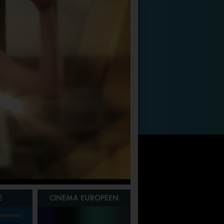
E
CINÉMA EUROPÉEN
SIGNATURE