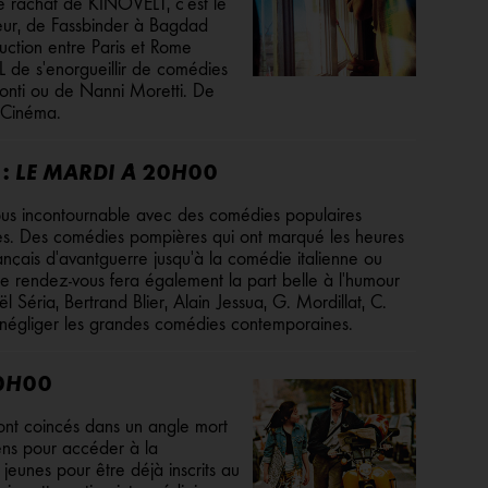
e rachat de KINOVELT, c'est le
neur, de Fassbinder à Bagdad
duction entre Paris et Rome
e s'enorgueillir de comédies
onti ou de Nanni Moretti. De
u Cinéma.
: LE MARDI À 20H00
us incontournable avec des comédies populaires
. Des comédies pompières qui ont marqué les heures
nçais d'avantguerre jusqu'à la comédie italienne ou
ce rendez-vous fera également la part belle à l'humour
l Séria, Bertrand Blier, Alain Jessua, G. Mordillat, C.
 négliger les grandes comédies contemporaines.
20H00
ont coincés dans un angle mort
ens pour accéder à la
jeunes pour être déjà inscrits au