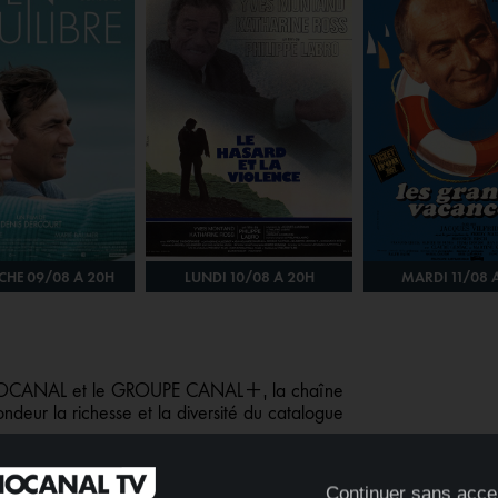
HE 09/08 À 20H
LUNDI 10/08 À 20H
MARDI 11/08 
UDIOCANAL et le GROUPE CANAL+, la chaîne
eur la richesse et la diversité du catalogue
 c'est la certitude de côtoyer les grands noms du
écrit les riches heures du cinéma. De Melville à Ozon,
Continuer sans acce