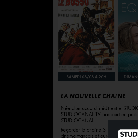
VENDREDI 07/08 À 20H
SAMEDI 08/08 À 20H
DIMANC
LA NOUVELLE CHAÎNE
Née d'un accord inédit entre ST
STUDIOCANAL TV parcourt en profond
STUDIOCANAL.
Regarder la chaîne STUDIOCANAL TV,
cinéma français et européen qui ont 