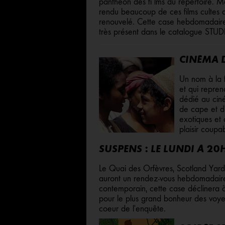
panthéon des fi lms du répertoire. Ma
rendu beaucoup de ces films cultes 
renouvelé. Cette case hebdomadai
très présent dans le catalogue ST
CINÉMA D
Un nom à la 
et qui repre
dédié au ciné
de cape et d'
exotiques et
plaisir coupa
SUSPENS : LE LUNDI À 2
Le Quai des Orfèvres, Scotland Yard,
auront un rendez-vous hebdomadaire dé
contemporain, cette case déclinera à l
pour le plus grand bonheur des voy
coeur de l'enquête.