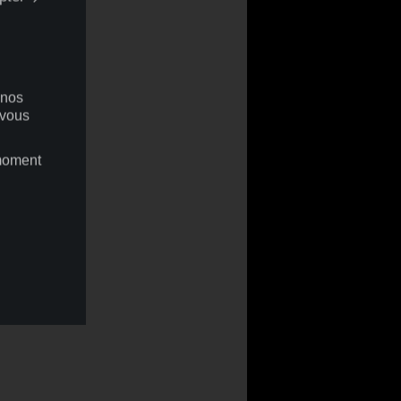
 nos
 vous
 moment