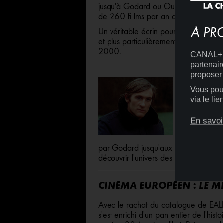
jusqu'à Godard ou Oury, en passan
de 260 fi lms par an directement 
À PR
Un véritable écrin pour découvrir ou
et plus particulièrement du cinéma 
2000.
CANAL+ D
partenair
proposer 
SIGNATUR
Vous pouv
Se pencher s
via le li
réalisateur e
européen. Gra
En savoi
iconiques ou
explore les s
par Godard jusqu'aux auteurs contem
découvrir l'univers des plus grandes s
CINÉMA EUROPÉEN : LE M
Avec le rachat du catalogue de 
s'est enrichi d'un pan entier de l'his