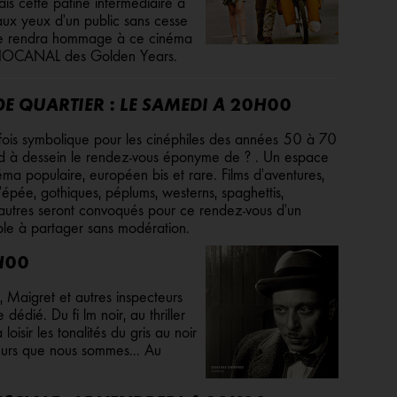
is cette patine intermédiaire a
aux yeux d'un public sans cesse
re rendra hommage à ce cinéma
UDIOCANAL des Golden Years.
E QUARTIER : LE SAMEDI À 20H00
fois symbolique pour les cinéphiles des années 50 à 70
nd à dessein le rendez-vous éponyme de ? . Un espace
ma populaire, européen bis et rare. Films d'aventures,
épée, gothiques, péplums, westerns, spaghettis,
 autres seront convoqués pour ce rendez-vous d'un
ble à partager sans modération.
0H00
 Maigret et autres inspecteurs
dié. Du fi lm noir, au thriller
oisir les tonalités du gris au noir
eurs que nous sommes... Au