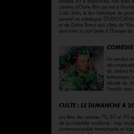
années 30 à aujourd'hui. Puis avec l
cinéma d'Outre Rhin qui est à l'hon
Café. Enfin, le lien historique de pro
permet au catalogue STUDIOCANAL d
et de Dolce Roma aux côtés de Visc
quoi faire la part belle à l'Europe d
COMÉDIE 
Un rendez-vo
décomplexées
du cinéma fra
britannique, 
décalé de Joë
Faraldo sans
CULTE : LE DIMANCHE À 
Les films des années 70, 80 et 90 s
de la cinéphilie moderne : trop anci
contemporanéité triomphante et trop 