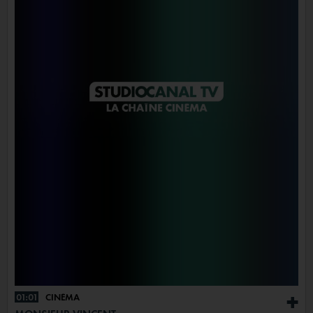
01:01
CINÉMA
+