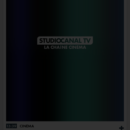
13:39
CINÉMA
+