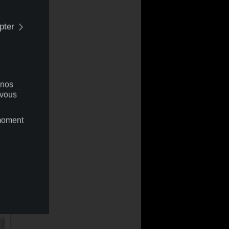
pter
 nos
 vous
 moment
+