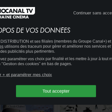
Continuer sans acce
OPOS DE VOS DONNÉES
ISTRIBUTION et ses filiales (membres du Groupe Canal+) et
es
utilisons des traceurs pour gérer et améliorer nos services et
des publicités plus pertinentes.
ez paramétrer vos choix par finalité et les mettre à jour à tout
en "Gestion des cookies" en bas de pages.
20:00
CINÉMA
14:57
CINÉMA
+
BRIGADE ANTI-GANGS
r + et paramétrer mes choix
ANNA OZ
Tout accepter