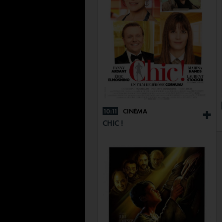
10:11
CINÉMA
+
CHIC !