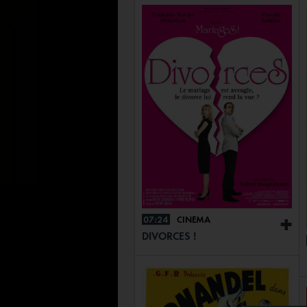
07:24
CINÉMA
+
DIVORCES !