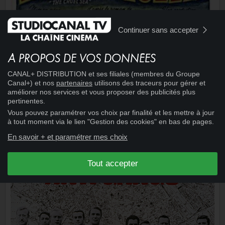
Continuer sans accepter
15:06
CINÉMA
+
À PROPOS DE VOS DONNÉES
MER CRUELLE
CANAL+ DISTRIBUTION et ses filiales (membres du Groupe
Canal+) et nos
partenaires
utilisons des traceurs pour gérer et
améliorer nos services et vous proposer des publicités plus
pertinentes.
Vous pouvez paramétrer vos choix par finalité et les mettre à jour
à tout moment via le lien "Gestion des cookies" en bas de pages.
En savoir + et paramétrer mes choix
Tout accepter