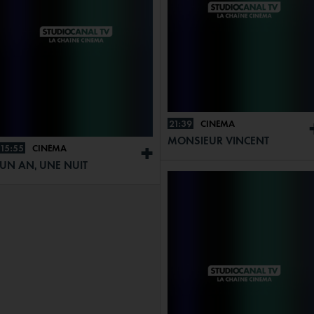
21:39
CINÉMA
MONSIEUR VINCENT
15:55
CINÉMA
+
UN AN, UNE NUIT