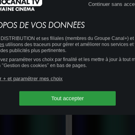
Continuer sans acce
OPOS DE VOS DONNÉES
ISTRIBUTION et ses filiales (membres du Groupe Canal+) et
es
utilisons des traceurs pour gérer et améliorer nos services et
des publicités plus pertinentes.
ez paramétrer vos choix par finalité et les mettre à jour à tout
en "Gestion des cookies" en bas de pages.
20:00
CINÉMA
r + et paramétrer mes choix
13:58
CINÉMA
DANS TES RÊVES
+
LE BOSSU ET LES AVENTURES
DE LAGARDÈRE
Tout accepter