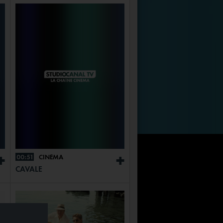
00:51
CINÉMA
+
+
CAVALE