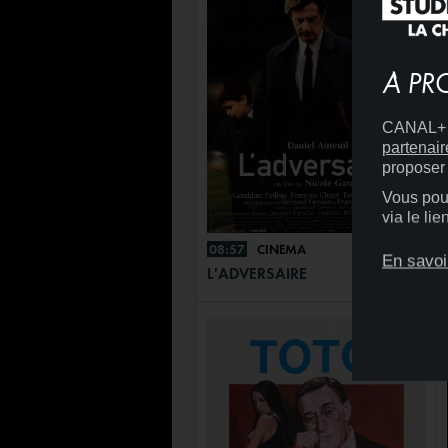
À PR
CANAL+ D
partenair
proposer 
Vous pouv
via le li
08:57
CINÉMA
+
En savoi
L'ADVERSAIRE