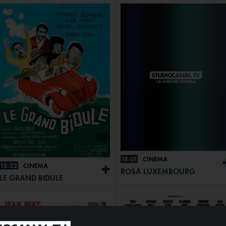
18:01
CINÉMA
12:32
CINÉMA
+
ROSA LUXEMBOURG
LE GRAND BIDULE