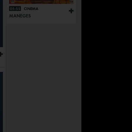
05:55
CINÉMA
+
MANÈGES
+