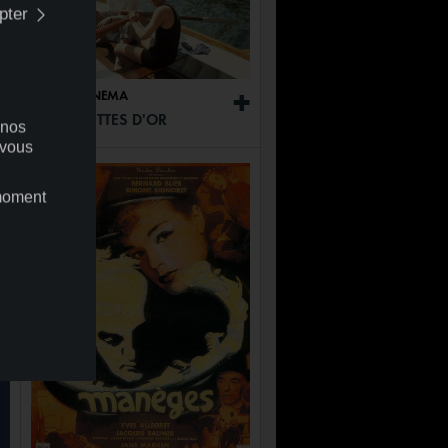
pter
02:41
CINÉMA
+
LES LUNETTES D'OR
 nos
 vous
 moment
+