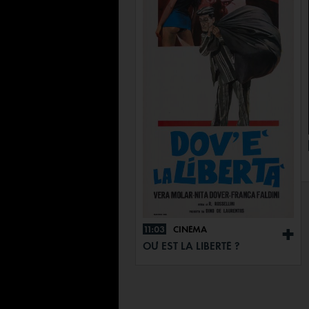
11:03
CINÉMA
+
OÙ EST LA LIBERTÉ ?