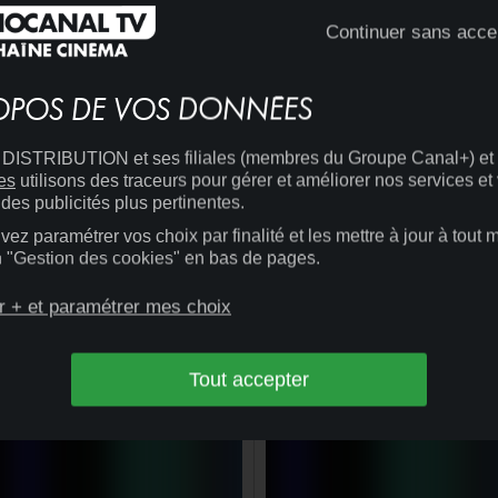
Continuer sans acce
OPOS DE VOS DONNÉES
ISTRIBUTION et ses filiales (membres du Groupe Canal+) et
es
utilisons des traceurs pour gérer et améliorer nos services et
des publicités plus pertinentes.
ez paramétrer vos choix par finalité et les mettre à jour à tout
en "Gestion des cookies" en bas de pages.
20:00
CINÉMA
14:05
CINÉMA
MENSONGES ET TRAHISONS
+
r + et paramétrer mes choix
ET PLUS SI AFFINITÉS
VOLEUR DE VIE
Tout accepter