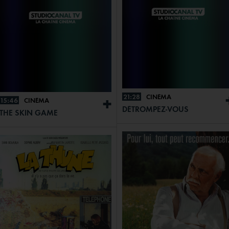
21:28
CINÉMA
15:46
CINÉMA
+
DÉTROMPEZ-VOUS
THE SKIN GAME