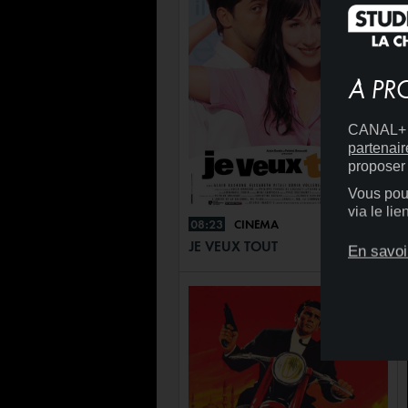
À PR
CANAL+ D
partenair
proposer 
Vous pouv
via le li
08:23
CINÉMA
+
JE VEUX TOUT
En savoi