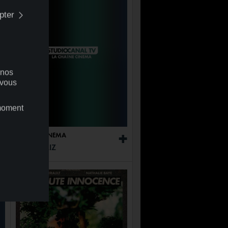
pter
 nos
 vous
 moment
+
02:05
CINÉMA
+
CUBA FELIZ