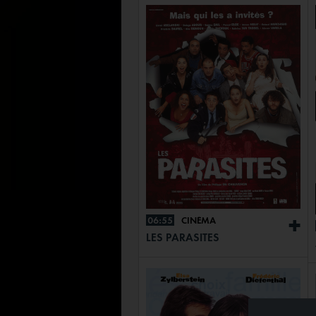
06:55
CINÉMA
+
LES PARASITES