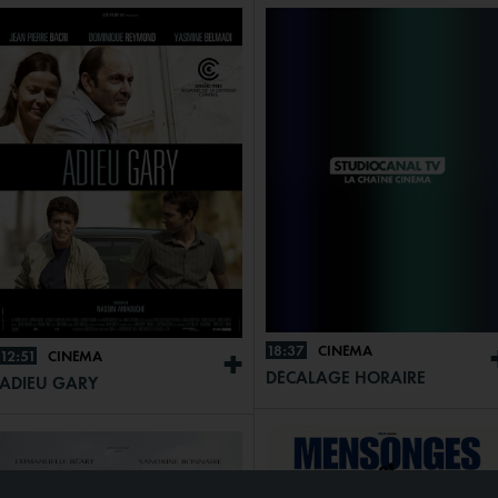
18:37
CINÉMA
12:51
CINÉMA
+
DÉCALAGE HORAIRE
ADIEU GARY