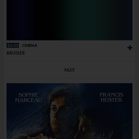
23:33
CINÉMA
+
BRUISER
NUIT