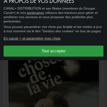
À PROPOS DE VOS DONNÉES
CANAL+ DISTRIBUTION et ses filiales (membres du Groupe
Canal+) et nos
partenaires
utilisons des traceurs pour gérer et
15:25
CINÉMA
+
améliorer nos services et vous proposer des publicités plus
L'ÉCOLE DES COCOTTES
pertinentes.
Vous pouvez paramétrer vos choix par finalité et les mettre à jour
à tout moment via le lien "Gestion des cookies" en bas de pages.
En savoir + et paramétrer mes choix
Tout accepter