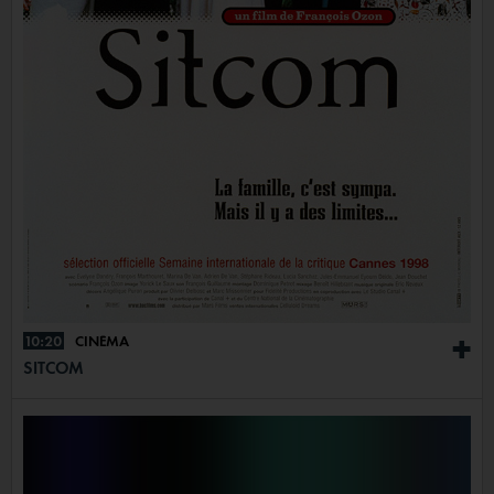
10:20
CINÉMA
+
SITCOM