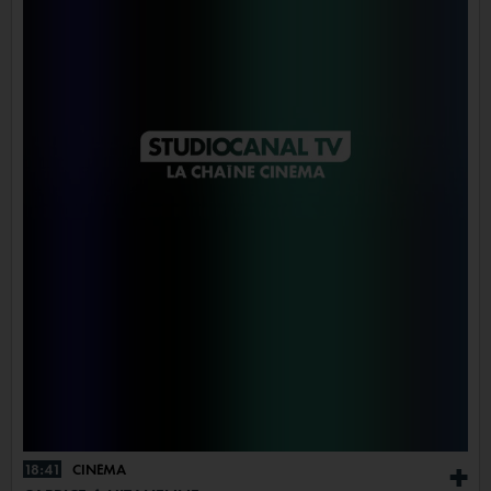
18:41
CINÉMA
+