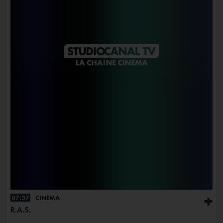
07:37
CINÉMA
+
R.A.S.