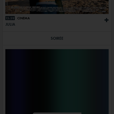
15:59
CINÉMA
+
JULIA
SOIRÉE